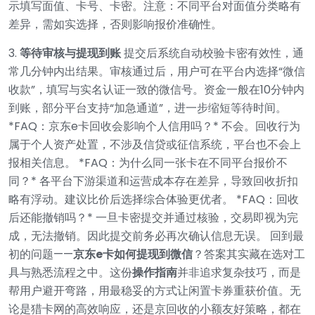
示填写面值、卡号、卡密。注意：不同平台对面值分类略有
差异，需如实选择，否则影响报价准确性。
3.
等待审核与提现到账
提交后系统自动校验卡密有效性，通
常几分钟内出结果。审核通过后，用户可在平台内选择“微信
收款”，填写与实名认证一致的微信号。资金一般在10分钟内
到账，部分平台支持“加急通道”，进一步缩短等待时间。
*FAQ：京东e卡回收会影响个人信用吗？*
不会。回收行为
属于个人资产处置，不涉及信贷或征信系统，平台也不会上
报相关信息。
*FAQ：为什么同一张卡在不同平台报价不
同？*
各平台下游渠道和运营成本存在差异，导致回收折扣
略有浮动。建议比价后选择综合体验更优者。
*FAQ：回收
后还能撤销吗？*
一旦卡密提交并通过核验，交易即视为完
成，无法撤销。因此提交前务必再次确认信息无误。
回到最
初的问题——
京东e卡如何提现到微信
？答案其实藏在选对工
具与熟悉流程之中。这份
操作指南
并非追求复杂技巧，而是
帮用户避开弯路，用最稳妥的方式让闲置卡券重获价值。无
论是猎卡网的高效响应，还是京回收的小额友好策略，都在