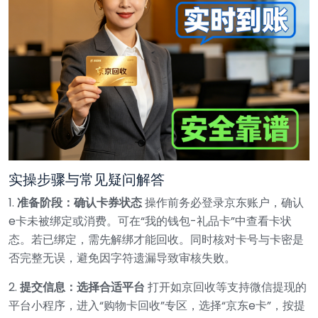
实操步骤与常见疑问解答
1.
准备阶段：确认卡券状态
操作前务必登录京东账户，确认
e卡未被绑定或消费。可在“我的钱包-礼品卡”中查看卡状
态。若已绑定，需先解绑才能回收。同时核对卡号与卡密是
否完整无误，避免因字符遗漏导致审核失败。
2.
提交信息：选择合适平台
打开如京回收等支持微信提现的
平台小程序，进入“购物卡回收”专区，选择“京东e卡”，按提