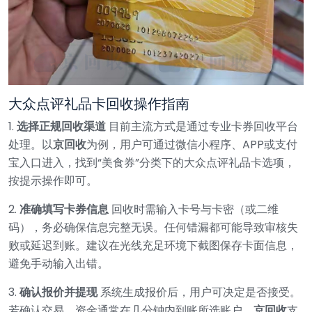
大众点评礼品卡回收操作指南
1.
选择正规回收渠道
目前主流方式是通过专业卡券回收平台
处理。以
京回收
为例，用户可通过微信小程序、APP或支付
宝入口进入，找到“美食券”分类下的大众点评礼品卡选项，
按提示操作即可。
2.
准确填写卡券信息
回收时需输入卡号与卡密（或二维
码），务必确保信息完整无误。任何错漏都可能导致审核失
败或延迟到账。建议在光线充足环境下截图保存卡面信息，
避免手动输入出错。
3.
确认报价并提现
系统生成报价后，用户可决定是否接受。
若确认交易，资金通常在几分钟内到账所选账户。
京回收
支