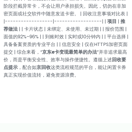
阶段拦截异常卡，不会让用户承担损失。因此，切勿在非加
密页面或社交软件中随意发送卡密。
| 回收注意事项对比表 |
|------------------|------------------|
|
项目
|
推
荐做法
|
| 卡片状态 | 未绑定、未使用、未过期 |
| 报价范围 |
面值的92%–96% |
| 到账时效 | 实时或10分钟内 |
| 平台选择 |
具备备案资质的专业平台 |
| 信息安全 | 仅在HTTPS加密页面
提交 |
综合来看，“
京东e卡变现最简单的办法
”并非追求最高
价，而是平衡安全性、效率与操作便捷性。遵循上述
回收要
点提示
，配合如
京回收
这类流程规范的平台，能让闲置卡券
真正实现价值流转，避免资源浪费。