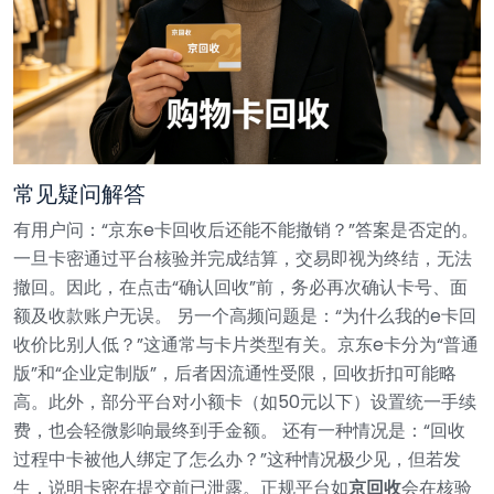
常见疑问解答
有用户问：“京东e卡回收后还能不能撤销？”答案是否定的。
一旦卡密通过平台核验并完成结算，交易即视为终结，无法
撤回。因此，在点击“确认回收”前，务必再次确认卡号、面
额及收款账户无误。
另一个高频问题是：“为什么我的e卡回
收价比别人低？”这通常与卡片类型有关。京东e卡分为“普通
版”和“企业定制版”，后者因流通性受限，回收折扣可能略
高。此外，部分平台对小额卡（如50元以下）设置统一手续
费，也会轻微影响最终到手金额。
还有一种情况是：“回收
过程中卡被他人绑定了怎么办？”这种情况极少见，但若发
生，说明卡密在提交前已泄露。正规平台如
京回收
会在核验