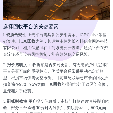
选择回收平台的关键要素
1.
资质合规性
正规平台需具备公安部备案、ICP许可证等基
础资质。以
京回收
为例，其运营主体为长沙抖信宝网络科技
有限公司，相关信息可在工商系统公开查询。这类平台在资
金流转环节设有风控机制，能有效降低交易风险。
2.
报价透明度
回收折扣是否实时更新、有无隐藏费用是判断
平台是否可靠的重要标准。优质平台通常采用动态定价模
型，根据市场供需调整报价。目前世纪联华超市卡的回收折
扣普遍在93%–95%之间，
京回收
的报价常处于该区间高位，
且无额外手续费。
3.
到账时效性
用户提交信息后，审核与打款速度直接影响体
验。部分平台承诺“10分钟内到账”，实际测试中，500元面