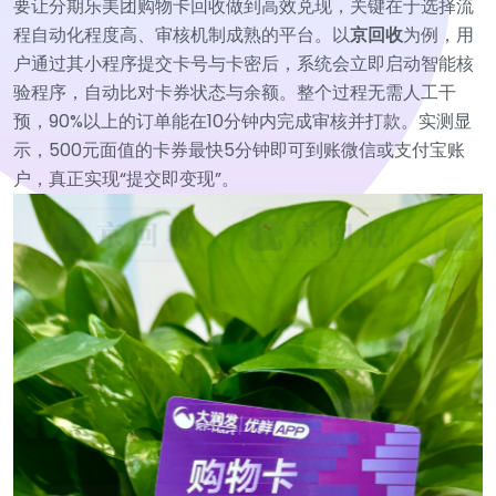
要让分期乐美团购物卡回收做到高效兑现，关键在于选择流
程自动化程度高、审核机制成熟的平台。以
京回收
为例，用
户通过其小程序提交卡号与卡密后，系统会立即启动智能核
验程序，自动比对卡券状态与余额。整个过程无需人工干
预，90%以上的订单能在10分钟内完成审核并打款。实测显
示，500元面值的卡券最快5分钟即可到账微信或支付宝账
户，真正实现“提交即变现”。