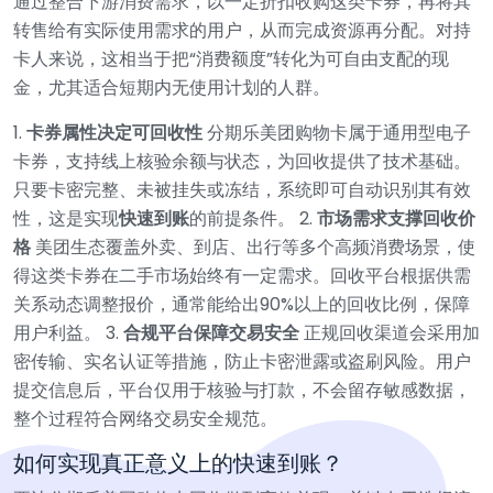
通过整合下游消费需求，以一定折扣收购这类卡券，再将其
转售给有实际使用需求的用户，从而完成资源再分配。对持
卡人来说，这相当于把“消费额度”转化为可自由支配的现
金，尤其适合短期内无使用计划的人群。
1.
卡券属性决定可回收性
分期乐美团购物卡属于通用型电子
卡券，支持线上核验余额与状态，为回收提供了技术基础。
只要卡密完整、未被挂失或冻结，系统即可自动识别其有效
性，这是实现
快速到账
的前提条件。
2.
市场需求支撑回收价
格
美团生态覆盖外卖、到店、出行等多个高频消费场景，使
得这类卡券在二手市场始终有一定需求。回收平台根据供需
关系动态调整报价，通常能给出90%以上的回收比例，保障
用户利益。
3.
合规平台保障交易安全
正规回收渠道会采用加
密传输、实名认证等措施，防止卡密泄露或盗刷风险。用户
提交信息后，平台仅用于核验与打款，不会留存敏感数据，
整个过程符合网络交易安全规范。
如何实现真正意义上的快速到账？