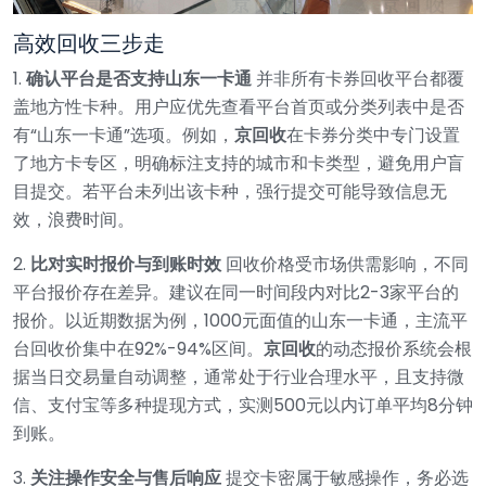
高效回收三步走
1.
确认平台是否支持山东一卡通
并非所有卡券回收平台都覆
盖地方性卡种。用户应优先查看平台首页或分类列表中是否
有“山东一卡通”选项。例如，
京回收
在卡券分类中专门设置
了地方卡专区，明确标注支持的城市和卡类型，避免用户盲
目提交。若平台未列出该卡种，强行提交可能导致信息无
效，浪费时间。
2.
比对实时报价与到账时效
回收价格受市场供需影响，不同
平台报价存在差异。建议在同一时间段内对比2-3家平台的
报价。以近期数据为例，1000元面值的山东一卡通，主流平
台回收价集中在92%-94%区间。
京回收
的动态报价系统会根
据当日交易量自动调整，通常处于行业合理水平，且支持微
信、支付宝等多种提现方式，实测500元以内订单平均8分钟
到账。
3.
关注操作安全与售后响应
提交卡密属于敏感操作，务必选