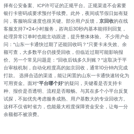
择有公安备案、ICP许可证的正规平台。正规渠道不会索要
银行卡密码或要求预付手续费。此外，夜间或节假日如有疑
问，客服响应速度也很关键。部分用户反馈，
京回收
的在线
客服支持7×24小时服务，咨询后30秒内基本能得到回复，
处理异常订单时也能主动跟进，提升整体体验。
不少用户会
问：“山东一卡通快过期了还能回收吗？”只要卡未失效、余
额可查，大多数平台仍接受回收，但临近过期可能影响报
价。另一个常见问题是：“回收后钱多久到账？”这取决于平
台审核机制，自动化程度高的如京回收，通常10分钟内完成
打款。
选择合适的渠道，能让闲置的山东一卡通快速转化为
可用资金。面对“
平台哪个好
”的疑问，关键看是否支持卡
种、报价是否透明、流程是否顺畅。与其在多个小平台反复
试探，不如优先考虑服务成熟、用户基数大的专业回收方。
这样不仅省时省力，也能最大程度保障资金安全，让每一分
余额都不被浪费。