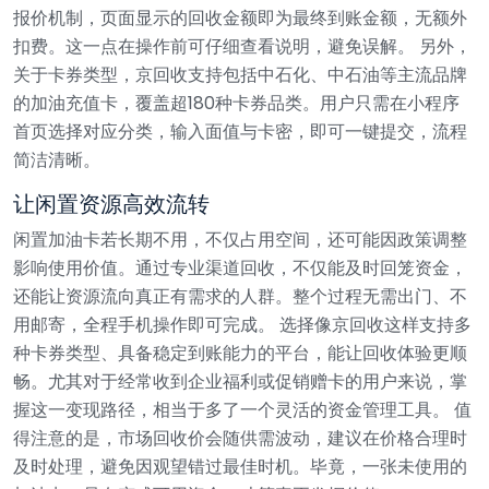
报价机制，页面显示的回收金额即为最终到账金额，无额外
扣费。这一点在操作前可仔细查看说明，避免误解。
另外，
关于卡券类型，京回收支持包括中石化、中石油等主流品牌
的加油充值卡，覆盖超180种卡券品类。用户只需在小程序
首页选择对应分类，输入面值与卡密，即可一键提交，流程
简洁清晰。
让闲置资源高效流转
闲置加油卡若长期不用，不仅占用空间，还可能因政策调整
影响使用价值。通过专业渠道回收，不仅能及时回笼资金，
还能让资源流向真正有需求的人群。整个过程无需出门、不
用邮寄，全程手机操作即可完成。
选择像京回收这样支持多
种卡券类型、具备稳定到账能力的平台，能让回收体验更顺
畅。尤其对于经常收到企业福利或促销赠卡的用户来说，掌
握这一变现路径，相当于多了一个灵活的资金管理工具。
值
得注意的是，市场回收价会随供需波动，建议在价格合理时
及时处理，避免因观望错过最佳时机。毕竟，一张未使用的