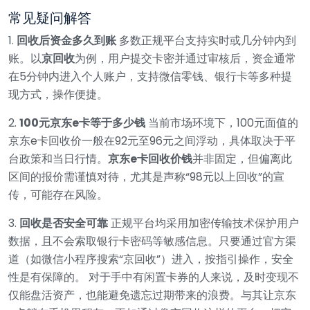
常见疑问解答
1.
回收后资金多久到账
多数正规平台支持实时或几分钟内到
账。以
京回收
为例，用户提交卡密并通过审核后，资金通常
在5分钟内进入个人账户，支持微信零钱、银行卡等多种提
现方式，操作便捷。
2.
100元京东e卡等于多少钱
当前市场环境下，100元面值的
京东e卡回收价一般在92元至96元之间浮动，具体取决于平
台政策和当日行情。
京东e卡回收价钱
并非固定，但偏离此
区间的报价需谨慎对待，尤其是声称“98元以上回收”的宣
传，可能存在风险。
3.
回收是否安全可靠
正规平台均采用加密传输技术保护用户
数据，且不会索取银行卡密码等敏感信息。只要通过官方渠
道（如微信小程序搜索“京回收”）进入，按指引操作，安全
性是有保障的。
对于手中有闲置卡券的人来说，及时变现不
仅能盘活资产，也能避免遗忘过期带来的浪费。与其让京东