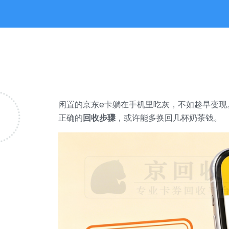
闲置的京东e卡躺在手机里吃灰，不如趁早变现
正确的
回收步骤
，或许能多换回几杯奶茶钱。