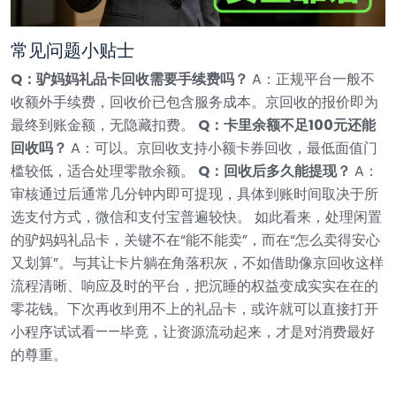
常见问题小贴士
Q：驴妈妈礼品卡回收需要手续费吗？
A：正规平台一般不
收额外手续费，回收价已包含服务成本。京回收的报价即为
最终到账金额，无隐藏扣费。
Q：卡里余额不足100元还能
回收吗？
A：可以。京回收支持小额卡券回收，最低面值门
槛较低，适合处理零散余额。
Q：回收后多久能提现？
A：
审核通过后通常几分钟内即可提现，具体到账时间取决于所
选支付方式，微信和支付宝普遍较快。
如此看来，处理闲置
的驴妈妈礼品卡，关键不在“能不能卖”，而在“怎么卖得安心
又划算”。与其让卡片躺在角落积灰，不如借助像京回收这样
流程清晰、响应及时的平台，把沉睡的权益变成实实在在的
零花钱。下次再收到用不上的礼品卡，或许就可以直接打开
小程序试试看——毕竟，让资源流动起来，才是对消费最好
的尊重。