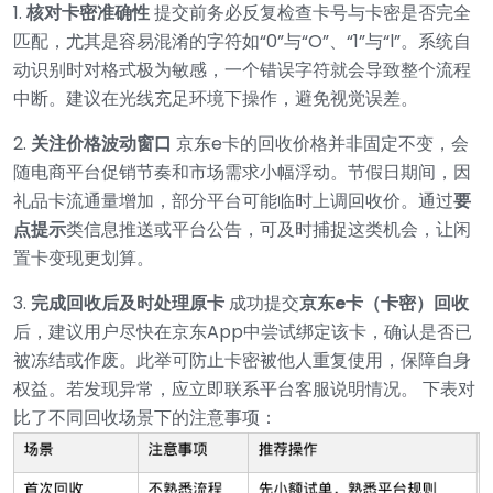
1.
核对卡密准确性
提交前务必反复检查卡号与卡密是否完全
匹配，尤其是容易混淆的字符如“0”与“O”、“1”与“l”。系统自
动识别时对格式极为敏感，一个错误字符就会导致整个流程
中断。建议在光线充足环境下操作，避免视觉误差。
2.
关注价格波动窗口
京东e卡的回收价格并非固定不变，会
随电商平台促销节奏和市场需求小幅浮动。节假日期间，因
礼品卡流通量增加，部分平台可能临时上调回收价。通过
要
点提示
类信息推送或平台公告，可及时捕捉这类机会，让闲
置卡变现更划算。
3.
完成回收后及时处理原卡
成功提交
京东e卡（卡密）回收
后，建议用户尽快在京东App中尝试绑定该卡，确认是否已
被冻结或作废。此举可防止卡密被他人重复使用，保障自身
权益。若发现异常，应立即联系平台客服说明情况。 下表对
比了不同回收场景下的注意事项：