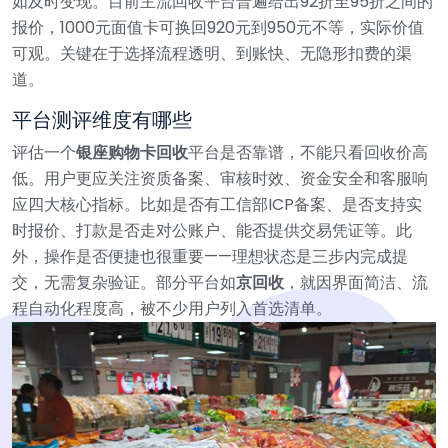
如及时变现。目前主流回收平台普遍给出92折至95折之间的
报价，1000元面值卡可换回920元到950元不等，实际价值
可观。关键在于选择流程透明、到账快、无隐形扣费的渠
道。
平台测评维度有哪些
评估一个
银座购物卡回收
平台是否靠谱，不能只看回收价高
低。用户更应关注资质备案、审核时效、资金安全和客服响
应四大核心指标。比如是否有工信部ICP备案、是否支持实
时报价、打款是否走对公账户、能否提供交易凭证等。此
外，操作是否便捷也很重要——理想状态是三步内完成提
交，无需复杂验证。部分平台如
京回收
，就因界面简洁、流
程自动化程度高，被不少用户列入首选清单。