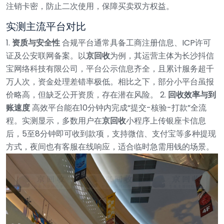
注销卡密，防止二次使用，保障买卖双方权益。
实测主流平台对比
1.
资质与安全性
合规平台通常具备工商注册信息、ICP许可
证及公安联网备案。以
京回收
为例，其运营主体为长沙抖信
宝网络科技有限公司，平台公示信息齐全，且累计服务超千
万人次，资金处理差错率极低。相比之下，部分小平台虽报
价略高，但缺乏公开资质，存在潜在风险。 2.
回收效率与到
账速度
高效平台能在10分钟内完成“提交-核验-打款”全流
程。实测显示，多数用户在
京回收
小程序上传银座卡信息
后，5至8分钟即可收到款项，支持微信、支付宝等多种提现
方式，夜间也有客服在线响应，适合临时急需用钱的场景。