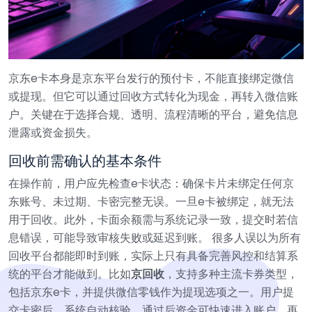
京东e卡本身是京东平台发行的预付卡，不能直接绑定微信
或提现。但它可以通过回收方式转化为现金，再转入微信账
户。关键在于选择合规、透明、流程清晰的平台，避免信息
泄露或资金损失。
回收前需确认的基本条件
在操作前，用户应先检查e卡状态：确保卡片未绑定任何京
东账号、未过期、卡密完整无误。一旦e卡被绑定，就无法
用于回收。此外，卡面余额需与系统记录一致，提交时若信
息错误，可能导致审核失败或延迟到账。
很多人误以为所有
回收平台都能即时到账，实际上只有具备完善风控和结算系
统的平台才能做到。比如
京回收
，支持多种主流卡券类型，
包括京东e卡，并提供微信零钱作为提现选项之一。用户提
交卡密后，系统自动核验，通过后资金可快速进入账户，再