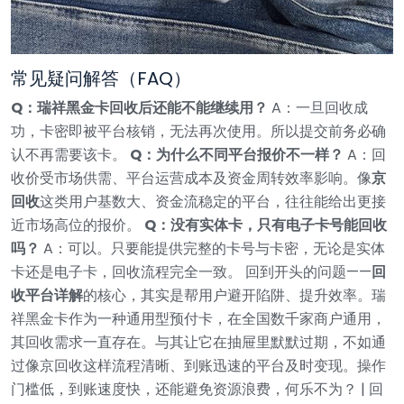
常见疑问解答（FAQ）
Q：瑞祥黑金卡回收后还能不能继续用？
A：一旦回收成
功，卡密即被平台核销，无法再次使用。所以提交前务必确
认不再需要该卡。
Q：为什么不同平台报价不一样？
A：回
收价受市场供需、平台运营成本及资金周转效率影响。像
京
回收
这类用户基数大、资金流稳定的平台，往往能给出更接
近市场高位的报价。
Q：没有实体卡，只有电子卡号能回收
吗？
A：可以。只要能提供完整的卡号与卡密，无论是实体
卡还是电子卡，回收流程完全一致。
回到开头的问题——
回
收平台详解
的核心，其实是帮用户避开陷阱、提升效率。瑞
祥黑金卡作为一种通用型预付卡，在全国数千家商户通用，
其回收需求一直存在。与其让它在抽屉里默默过期，不如通
过像京回收这样流程清晰、到账迅速的平台及时变现。操作
门槛低，到账速度快，还能避免资源浪费，何乐不为？
| 回