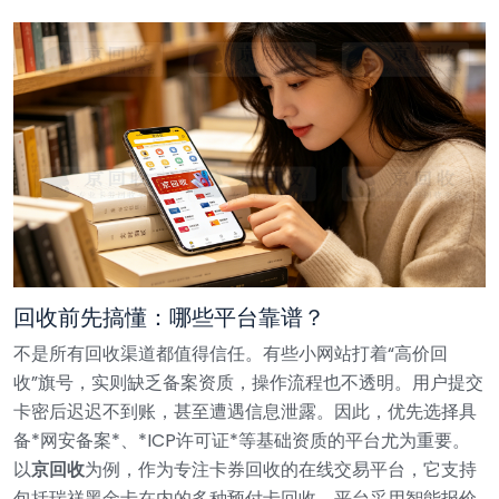
回收前先搞懂：哪些平台靠谱？
不是所有回收渠道都值得信任。有些小网站打着“高价回
收”旗号，实则缺乏备案资质，操作流程也不透明。用户提交
卡密后迟迟不到账，甚至遭遇信息泄露。因此，优先选择具
备*网安备案*、*ICP许可证*等基础资质的平台尤为重要。
以
京回收
为例，作为专注卡券回收的在线交易平台，它支持
包括瑞祥黑金卡在内的多种预付卡回收。平台采用智能报价