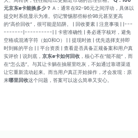
大、周转快，往往能给出更贴近市场的合理价格。
Q：100
元京东e卡能换多少？
A：通常在92-96元之间浮动，具体以
提交时系统显示为准。切记警惕那些标价98元甚至更高
的“高价回收”，很可能是陷阱。
| 回收要素 | 注意事项 |
|---
-------|----------|
| 卡密准确性 | 务必逐字核对，避免
空格或混淆字符（如0和O） |
| 提现时效 | 优先选择支持即
时到账的平台 |
| 平台资质 | 查看是否具备正规备案和用户真
实评价 |
说到底，
京东e卡如何回收
，核心不在“能不能”，而
在“怎么选”。与其让卡躺在抽屉里吃灰，不如通过靠谱渠道
让它重新流动起来。而当用户真正开始操作，才会发现：原
来
哪里回收
这个问题，答案可以这么简单又安心。