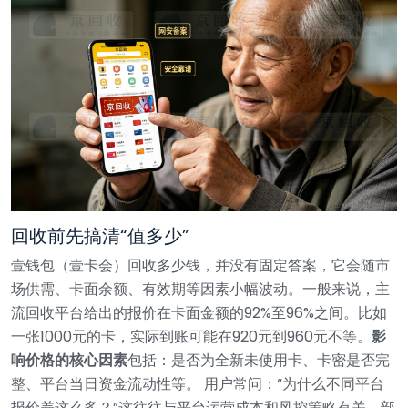
回收前先搞清“值多少”
壹钱包（壹卡会）回收多少钱，并没有固定答案，它会随市
场供需、卡面余额、有效期等因素小幅波动。一般来说，主
流回收平台给出的报价在卡面金额的92%至96%之间。比如
一张1000元的卡，实际到账可能在920元到960元不等。
影
响价格的核心因素
包括：是否为全新未使用卡、卡密是否完
整、平台当日资金流动性等。
用户常问：“为什么不同平台
报价差这么多？”这往往与平台运营成本和风控策略有关。部