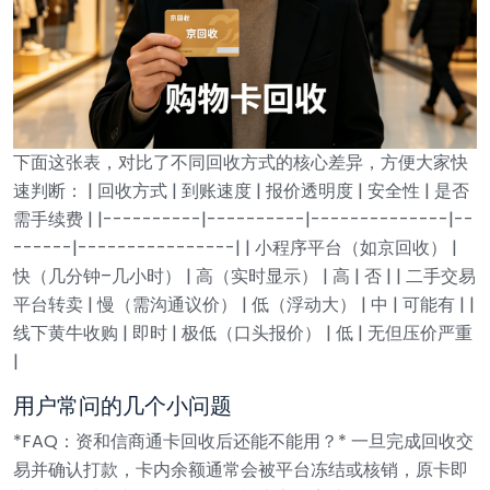
下面这张表，对比了不同回收方式的核心差异，方便大家快
速判断：
| 回收方式 | 到账速度 | 报价透明度 | 安全性 | 是否
需手续费 |
|----------|----------|--------------|--
------|----------------|
| 小程序平台（如京回收） |
快（几分钟–几小时） | 高（实时显示） | 高 | 否 |
| 二手交易
平台转卖 | 慢（需沟通议价） | 低（浮动大） | 中 | 可能有 |
|
线下黄牛收购 | 即时 | 极低（口头报价） | 低 | 无但压价严重
|
用户常问的几个小问题
*FAQ：资和信商通卡回收后还能不能用？*
一旦完成回收交
易并确认打款，卡内余额通常会被平台冻结或核销，原卡即