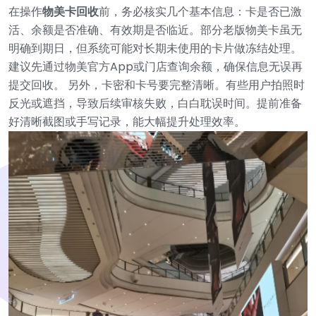
在操作
物美卡回收
前，务必核实几个基本信息：卡是否已激
活、余额是否准确、有效期是否临近。部分老版物美卡虽无
明确到期日，但系统可能对长期未使用的卡片做冻结处理。
建议先通过物美官方App或门店查询余额，确保信息无误再
提交回收。
另外，卡密和卡号要完整清晰。有些用户拍照时
反光或遮挡，导致后续审核失败，白白耽误时间。提前准备
好清晰截图或手写记录，能大幅提升处理效率。