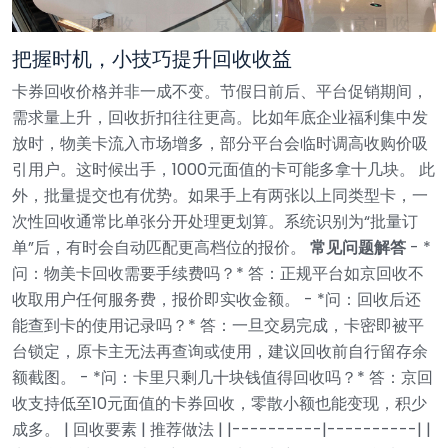
把握时机，小技巧提升回收收益
卡券回收价格并非一成不变。节假日前后、平台促销期间，
需求量上升，回收折扣往往更高。比如年底企业福利集中发
放时，物美卡流入市场增多，部分平台会临时调高收购价吸
引用户。这时候出手，1000元面值的卡可能多拿十几块。
此
外，批量提交也有优势。如果手上有两张以上同类型卡，一
次性回收通常比单张分开处理更划算。系统识别为“批量订
单”后，有时会自动匹配更高档位的报价。
常见问题解答
- *
问：物美卡回收需要手续费吗？*
答：正规平台如京回收不
收取用户任何服务费，报价即实收金额。
- *问：回收后还
能查到卡的使用记录吗？*
答：一旦交易完成，卡密即被平
台锁定，原卡主无法再查询或使用，建议回收前自行留存余
额截图。
- *问：卡里只剩几十块钱值得回收吗？*
答：京回
收支持低至10元面值的卡券回收，零散小额也能变现，积少
成多。
| 回收要素 | 推荐做法 |
|----------|----------|
|