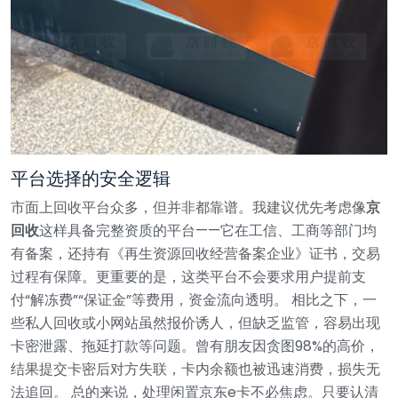
平台选择的安全逻辑
市面上回收平台众多，但并非都靠谱。我建议优先考虑像
京
回收
这样具备完整资质的平台——它在工信、工商等部门均
有备案，还持有《再生资源回收经营备案企业》证书，交易
过程有保障。更重要的是，这类平台不会要求用户提前支
付“解冻费”“保证金”等费用，资金流向透明。
相比之下，一
些私人回收或小网站虽然报价诱人，但缺乏监管，容易出现
卡密泄露、拖延打款等问题。曾有朋友因贪图98%的高价，
结果提交卡密后对方失联，卡内余额也被迅速消费，损失无
法追回。
总的来说，处理闲置京东e卡不必焦虑。只要认清