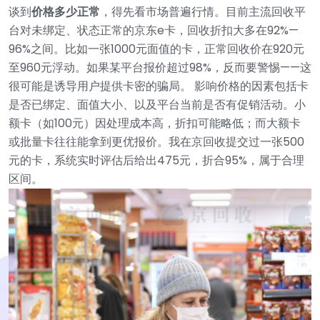
谈到
价格多少正常
，得先看市场普遍行情。目前主流回收平
台对未绑定、状态正常的京东e卡，回收折扣大多在92%—
96%之间。比如一张1000元面值的卡，正常回收价在920元
至960元浮动。如果某平台报价超过98%，反而要警惕——这
很可能是诱导用户提供卡密的骗局。
影响价格的因素包括卡
是否已绑定、面值大小、以及平台当前是否有促销活动。小
额卡（如100元）因处理成本高，折扣可能略低；而大额卡
或批量卡往往能拿到更优报价。我在京回收提交过一张500
元的卡，系统实时评估后给出475元，折合95%，属于合理
区间。