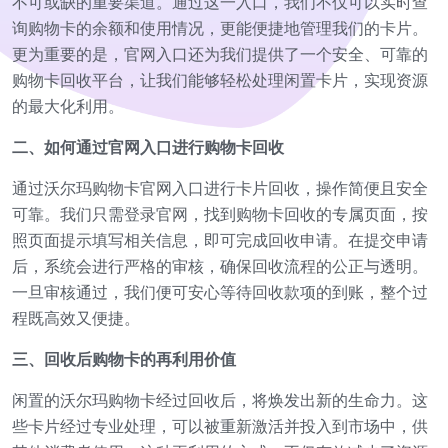
不可或缺的重要渠道。通过这一入口，我们不仅可以实时查
询购物卡的余额和使用情况，更能便捷地管理我们的卡片。
更为重要的是，官网入口还为我们提供了一个安全、可靠的
购物卡回收平台，让我们能够轻松处理闲置卡片，实现资源
的最大化利用。
二、如何通过官网入口进行购物卡回收
通过沃尔玛购物卡官网入口进行卡片回收，操作简便且安全
可靠。我们只需登录官网，找到购物卡回收的专属页面，按
照页面提示填写相关信息，即可完成回收申请。在提交申请
后，系统会进行严格的审核，确保回收流程的公正与透明。
一旦审核通过，我们便可安心等待回收款项的到账，整个过
程既高效又便捷。
三、回收后购物卡的再利用价值
闲置的沃尔玛购物卡经过回收后，将焕发出新的生命力。这
些卡片经过专业处理，可以被重新激活并投入到市场中，供