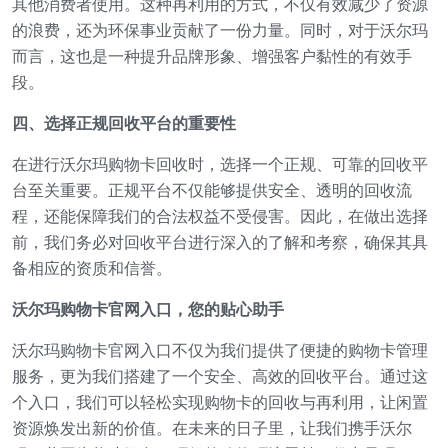
其他消费者使用。这种再利用的方式，不仅有效减少了资源
的浪费，还为环保事业贡献了一份力量。同时，对于沃尔玛
而言，这也是一种提升品牌形象、增强客户黏性的有效手
段。
四、选择正规回收平台的重要性
在进行沃尔玛购物卡回收时，选择一个正规、可靠的回收平
台至关重要。正规平台不仅能够提供安全、透明的回收流
程，还能保障我们的合法权益不受侵害。因此，在做出选择
前，我们务必对回收平台进行深入的了解和考察，确保其具
备相应的资质和信誉。
沃尔玛购物卡官网入口，您的贴心助手
沃尔玛购物卡官网入口不仅为我们提供了便捷的购物卡管理
服务，更为我们搭建了一个安全、高效的回收平台。通过这
个入口，我们可以轻松实现购物卡的回收与再利用，让闲置
资源焕发出新的价值。在未来的日子里，让我们携手沃尔