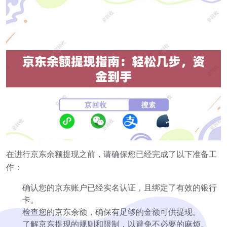
在进行京东余额提现之前，请确保您已经完成了以下准备工
作：
确认您的京东账户已经实名认证，且绑定了有效的银行
卡。
检查您的京东余额，确保有足够的金额可供提现。
了解京东提现的规则和限制，以避免不必要的麻烦。