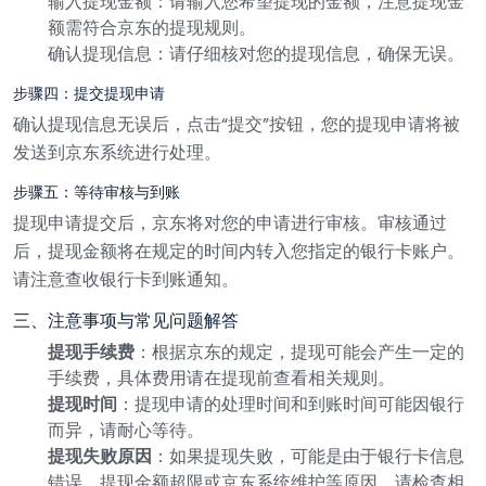
输入提现金额：请输入您希望提现的金额，注意提现金
额需符合京东的提现规则。
确认提现信息：请仔细核对您的提现信息，确保无误。
步骤四：提交提现申请
确认提现信息无误后，点击“提交”按钮，您的提现申请将被
发送到京东系统进行处理。
步骤五：等待审核与到账
提现申请提交后，京东将对您的申请进行审核。审核通过
后，提现金额将在规定的时间内转入您指定的银行卡账户。
请注意查收银行卡到账通知。
三、注意事项与常见问题解答
提现手续费
：根据京东的规定，提现可能会产生一定的
手续费，具体费用请在提现前查看相关规则。
提现时间
：提现申请的处理时间和到账时间可能因银行
而异，请耐心等待。
提现失败原因
：如果提现失败，可能是由于银行卡信息
错误、提现金额超限或京东系统维护等原因，请检查相