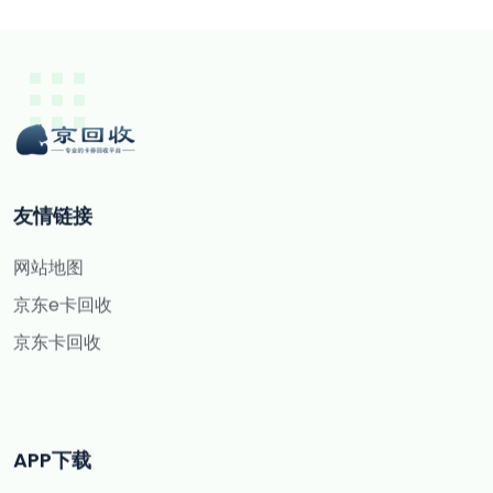
友情链接
网站地图
京东e卡回收
京东卡回收
APP下载