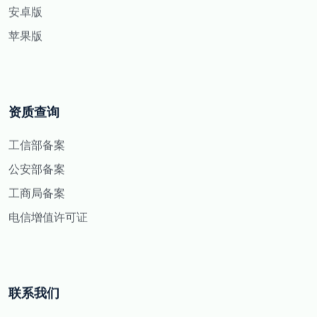
安卓版
苹果版
资质查询
工信部备案
公安部备案
工商局备案
电信增值许可证
联系我们