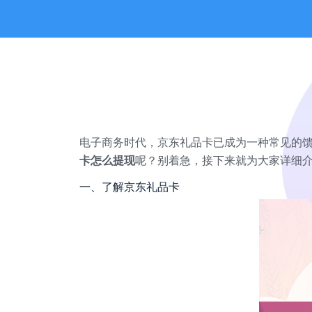
电子商务时代，京东礼品卡已成为一种常见的
卡怎么提现
呢？别着急，接下来就为大家详细
一、了解京东礼品卡