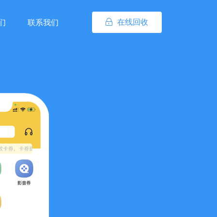
在线回收
们
联系我们