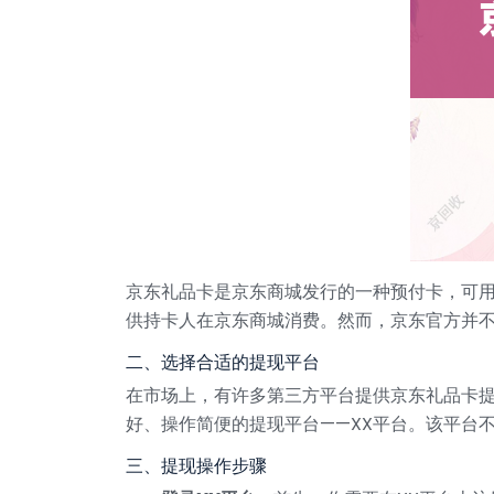
京东礼品卡是京东商城发行的一种预付卡，可
供持卡人在京东商城消费。然而，京东官方并
二、选择合适的提现平台
在市场上，有许多第三方平台提供京东礼品卡
好、操作简便的提现平台——XX平台。该平台
三、提现操作步骤