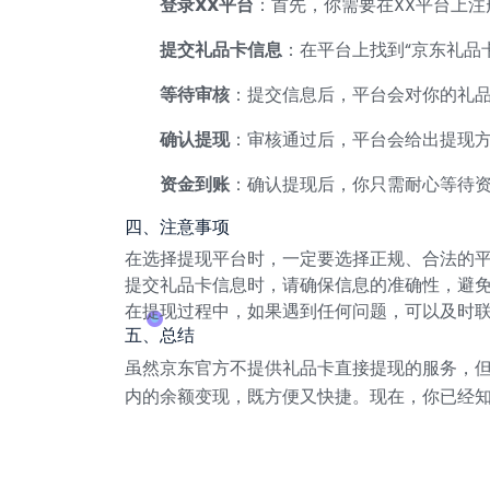
登录XX平台
：首先，你需要在XX平台上
提交礼品卡信息
：在平台上找到“京东礼品
等待审核
：提交信息后，平台会对你的礼
确认提现
：审核通过后，平台会给出提现
资金到账
：确认提现后，你只需耐心等待
四、注意事项
在选择提现平台时，一定要选择正规、合法的
提交礼品卡信息时，请确保信息的准确性，避
在提现过程中，如果遇到任何问题，可以及时
五、总结
虽然京东官方不提供礼品卡直接提现的服务，
内的余额变现，既方便又快捷。现在，你已经