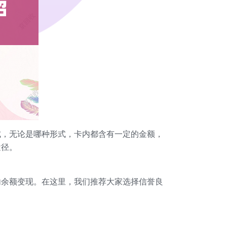
式，无论是哪种形式，卡内都含有一定的金额，
途径。
内余额变现。在这里，我们推荐大家选择信誉良