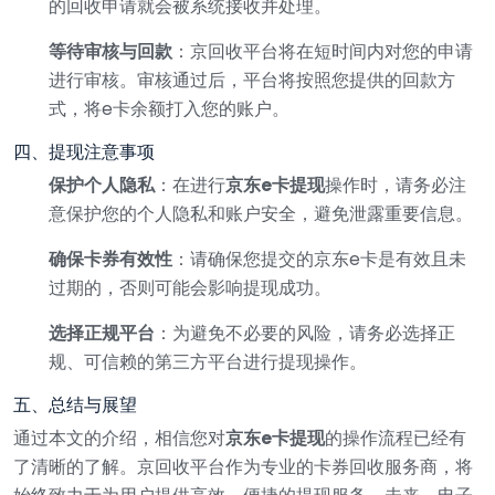
的回收申请就会被系统接收并处理。
等待审核与回款
：京回收平台将在短时间内对您的申请
进行审核。审核通过后，平台将按照您提供的回款方
式，将e卡余额打入您的账户。
四、提现注意事项
保护个人隐私
：在进行
京东e卡提现
操作时，请务必注
意保护您的个人隐私和账户安全，避免泄露重要信息。
确保卡券有效性
：请确保您提交的京东e卡是有效且未
过期的，否则可能会影响提现成功。
选择正规平台
：为避免不必要的风险，请务必选择正
规、可信赖的第三方平台进行提现操作。
五、总结与展望
通过本文的介绍，相信您对
京东e卡提现
的操作流程已经有
了清晰的了解。京回收平台作为专业的卡券回收服务商，将