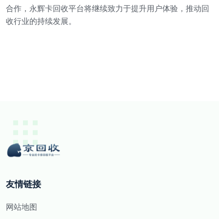
合作，永辉卡回收平台将继续致力于提升用户体验，推动回
收行业的持续发展。
友情链接
网站地图