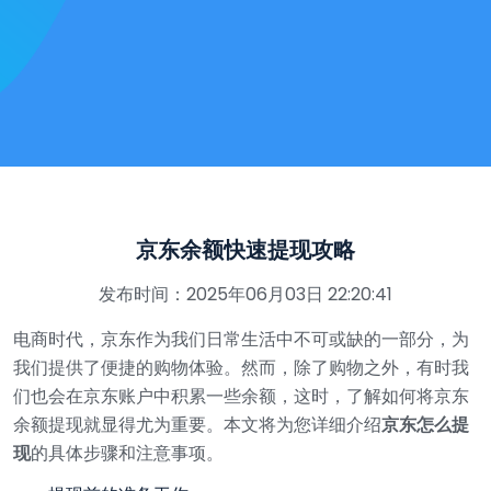
京东余额快速提现攻略
发布时间：2025年06月03日 22:20:41
电商时代，京东作为我们日常生活中不可或缺的一部分，为
我们提供了便捷的购物体验。然而，除了购物之外，有时我
们也会在京东账户中积累一些余额，这时，了解如何将京东
余额提现就显得尤为重要。本文将为您详细介绍
京东怎么提
现
的具体步骤和注意事项。