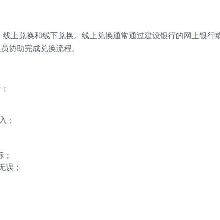
：线上兑换和线下兑换。线上兑换通常通过建设银行的网上银行或
人员协助完成兑换流程。
行：
；
入；
标；
无误；