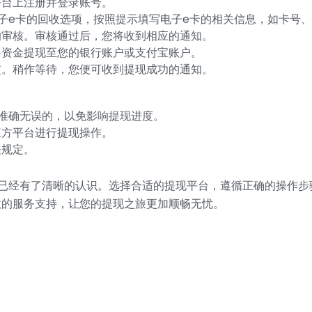
平台上注册并登录账号。
子e卡的回收选项，按照提示填写电子e卡的相关信息，如卡号
的审核。审核通过后，您将收到相应的通知。
将资金提现至您的银行账户或支付宝账户。
交。稍作等待，您便可收到提现成功的通知。
准确无误的，以免影响提现进度。
三方平台进行提现操作。
关规定。
已经有了清晰的认识。选择合适的提现平台，遵循正确的操作步
效的服务支持，让您的提现之旅更加顺畅无忧。