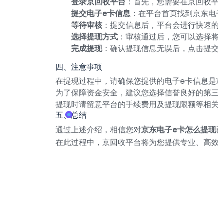
登录京回收平台
：首先，您需要在京回收
提交电子e卡信息
：在平台首页找到京东电
等待审核
：提交信息后，平台会进行快速
选择提现方式
：审核通过后，您可以选择
完成提现
：确认提现信息无误后，点击提
四、注意事项
在提现过程中，请确保您提供的电子e卡信息是
为了保障资金安全，建议您选择信誉良好的第
提现时请留意平台的手续费用及提现限额等相
五、总结
通过上述介绍，相信您对
京东电子e卡怎么提现
在此过程中，京回收平台将为您提供专业、高