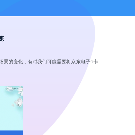
笼
场景的变化，有时我们可能需要将京东电子e卡