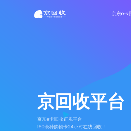
京东e卡
京回收平台
京东e卡回收正规平台
160余种购物卡24小时在线回收！