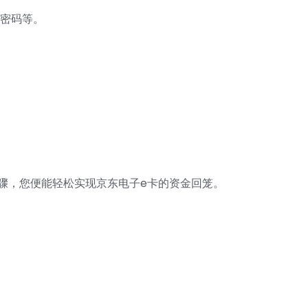
、密码等。
骤，您便能轻松实现京东电子e卡的资金回笼。