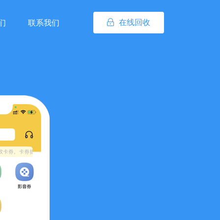
在线回收
们
联系我们