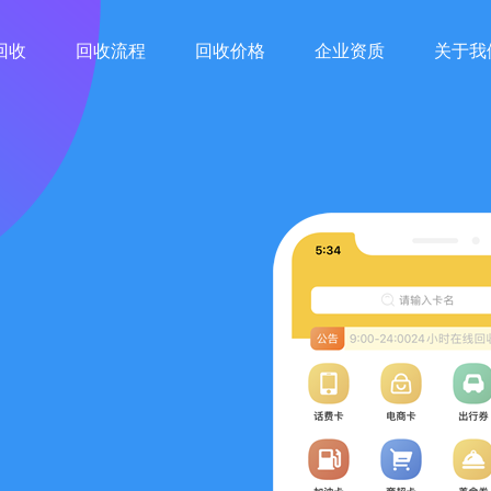
回收
回收流程
回收价格
企业资质
关于我