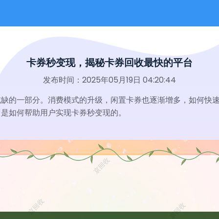
卡券秒变现，揭秘卡券回收最快的平台
发布时间：2025年05月19日 04:20:44
或缺的一部分。消费模式的升级，闲置卡券也逐渐增多，如何快
它是如何帮助用户实现卡券秒变现的。