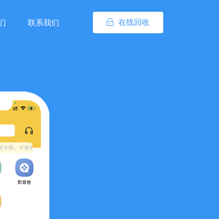
在线回收
们
联系我们