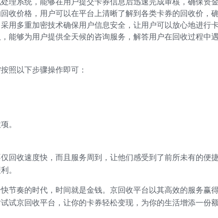
化处理系统，能够在用户提交卡券信息后迅速完成审核，确保资
的回收价格，用户可以在平台上清晰了解到各类卡券的回收价，
，采用多重加密技术确保用户信息安全，让用户可以放心地进行
队，能够为用户提供全天候的咨询服务，解答用户在回收过程中
需按照以下步骤操作即可：
款项。
不仅回收速度快，而且服务周到，让他们感受到了前所未有的便
便利。
个快节奏的时代，时间就是金钱。京回收平台以其高效的服务赢
妨试试京回收平台，让你的卡券轻松变现，为你的生活增添一份