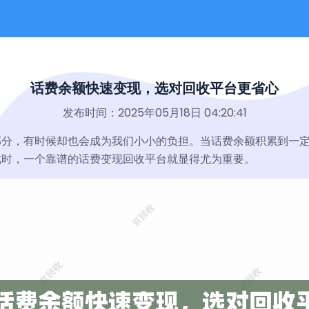
话费余额快速变现，选对回收平台更省心
发布时间：2025年05月18日 04:20:41
部分，有时候却也会成为我们小小的负担。当话费余额积累到一
此时，一个靠谱的话费变现回收平台就显得尤为重要。