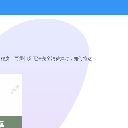
定程度，而我们又无法完全消费掉时，如何将这