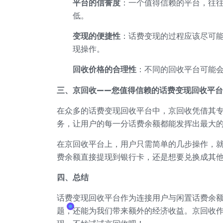
平台的信誉度
：一个值得信赖的平台，往
低。
变现的便捷性
：话费变现的过程应该尽可
现操作。
回收价格的合理性
：不同的回收平台可能
三、京回收——您值得信赖的话费变现回收平台
在众多的话费变现回收平台中，京回收凭借其
务，让用户的每一分话费余额都能发挥出最大
在京回收平台上，用户只需简单的几步操作，
费余额直接提现到银行卡，还是想要兑换成其
四、总结
话费变现回收平台作为连接用户与闲置话费余
题，还能为我们带来额外的经济收益。京回收