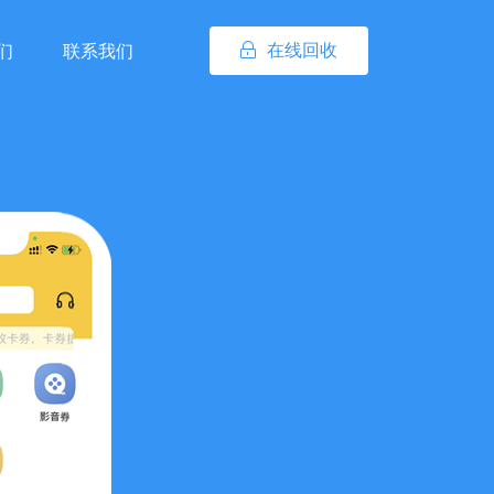
在线回收
们
联系我们