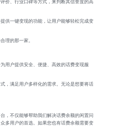
户评价、行业口碑等方式，来判断其信誉度的高
会提供一键变现的功能，让用户能够轻松完成变
为合理的那一家。
于为用户提供安全、便捷、高效的话费变现服
方式，满足用户多样化的需求。无论是想要将话
平台，不仅能够帮助我们解决话费余额的闲置问
了众多用户的首选。如果您也有话费余额需要变