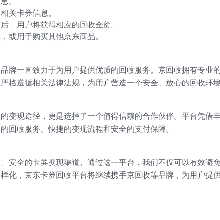
信息。
写相关卡券信息。
过后，用户将获得相应的回收金额。
户，或用于购买其他京东商品。
收品牌一直致力于为用户提供优质的回收服务。京回收拥有专业
，严格遵循相关法律法规，为用户营造一个安全、放心的回收环
捷的变现途径，更是选择了一个值得信赖的合作伙伴。平台凭借
业的回收服务、快捷的变现流程和安全的支付保障。
捷、安全的卡券变现渠道。通过这一平台，我们不仅可以有效避
多样化，京东卡券回收平台将继续携手京回收等品牌，为用户提