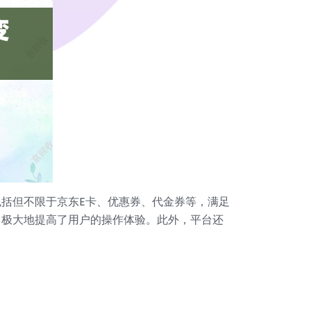
括但不限于京东E卡、优惠券、代金券等，满足
，极大地提高了用户的操作体验。此外，平台还