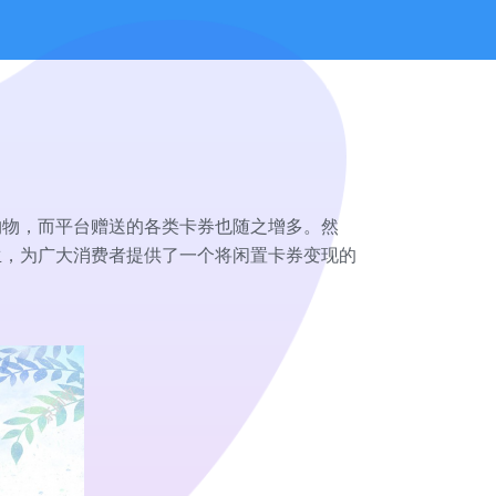
购物，而平台赠送的各类卡券也随之增多。然
生，为广大消费者提供了一个将闲置卡券变现的