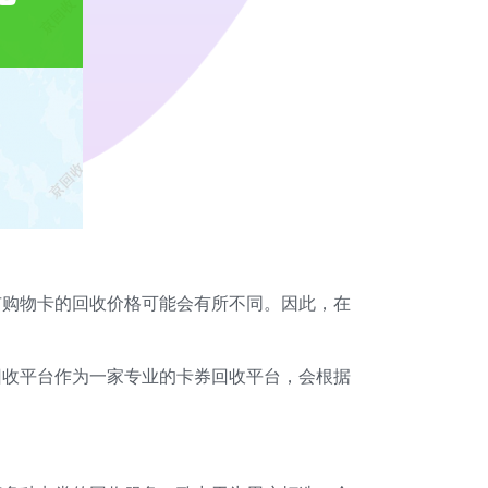
市购物卡的回收价格可能会有所不同。因此，在
回收平台作为一家专业的卡券回收平台，会根据