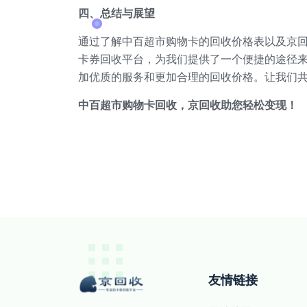
四、总结与展望
通过了解中百超市购物卡的回收价格表以及京
卡券回收平台，为我们提供了一个便捷的途径
加优质的服务和更加合理的回收价格。让我们
中百超市购物卡回收，京回收助您轻松变现！
友情链接