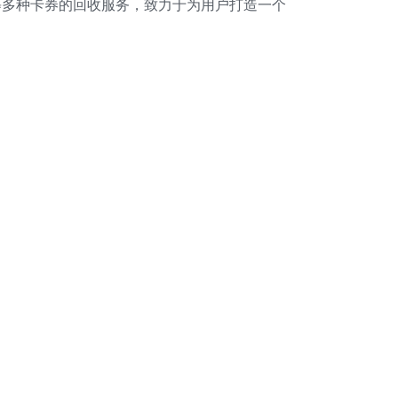
等多种卡券的回收服务，致力于为用户打造一个