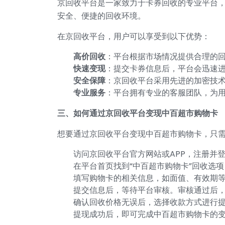
京回收平台是一家致力于卡券回收的专业平台
安全、便捷的回收环境。
在京回收平台，用户可以享受到以下优势：
高价回收
：平台根据市场情况提供合理的
快速变现
：提交卡券信息后，平台会迅速
安全保障
：京回收平台采用先进的加密技
专业服务
：平台拥有专业的客服团队，为
三、如何通过京回收平台变现中百超市购物卡
想要通过京回收平台变现中百超市购物卡，只
访问京回收平台官方网站或APP，注册并
在平台首页找到“中百超市购物卡”回收选
填写购物卡的相关信息，如面值、有效期
提交信息后，等待平台审核。审核通过后
确认回收价格无误后，选择收款方式进行
提现成功后，即可完成中百超市购物卡的