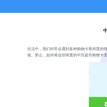
生活中，我们经常会遇到各种购物卡券闲置的
值。那么，如何将这些闲置的中百超市购物卡