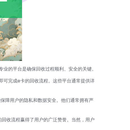
专业的平台是确保回收过程顺利、安全的关键。
即可完成e卡的回收流程。这些平台通常提供详
能保障用户的隐私和数据安全。他们通常拥有严
的回收流程赢得了用户的广泛赞誉。当然，用户