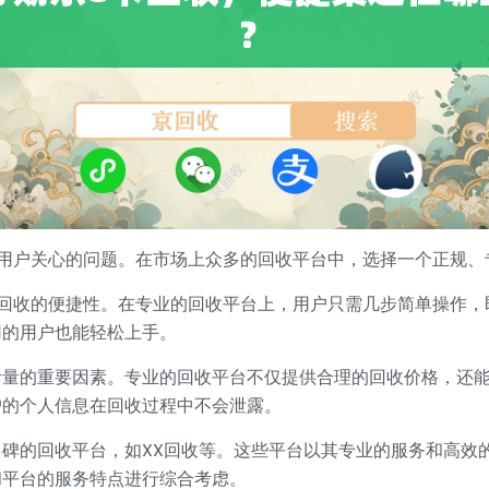
用户关心的问题。在市场上众多的回收平台中，选择一个正规、
回收的便捷性。在专业的回收平台上，用户只需几步简单操作，
用的用户也能轻松上手。
考量的重要因素。专业的回收平台不仅提供合理的回收价格，还
户的个人信息在回收过程中不会泄露。
碑的回收平台，如XX回收等。这些平台以其专业的服务和高效
和平台的服务特点进行综合考虑。