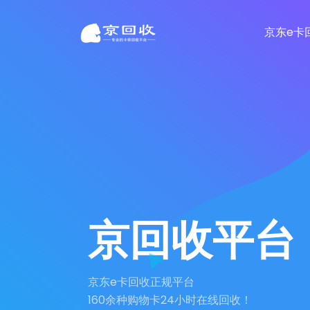
京东e卡
京回收平台
京东e卡回收正规平台
160余种购物卡24小时在线回收！