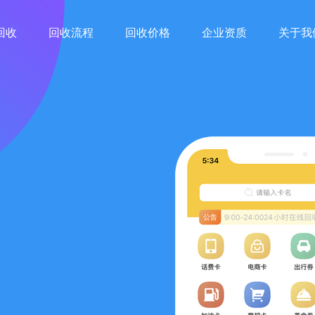
回收
回收流程
回收价格
企业资质
关于我