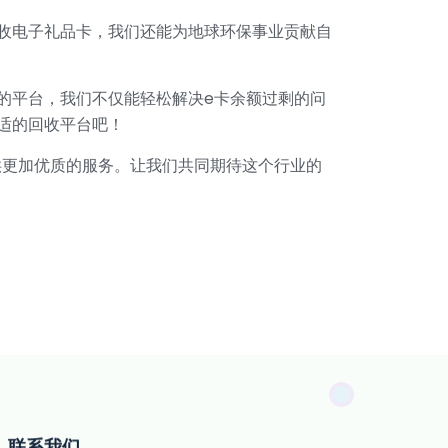
收电子礼品卡，我们还能为地球环保事业贡献自
的平台，我们不仅能轻松解决e卡余额过剩的问
适的回收平台吧！
供更加优质的服务。让我们共同期待这个行业的
联系我们