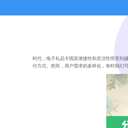
时代，电子礼品卡因其便捷性和灵活性而受到
付方式。然而，用户需求的多样化，有时我们可