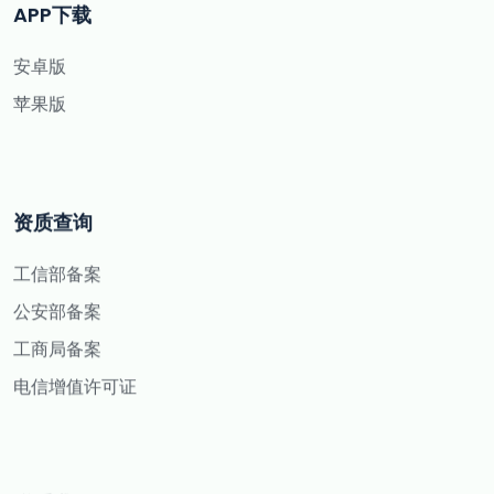
APP下载
安卓版
苹果版
资质查询
工信部备案
公安部备案
工商局备案
电信增值许可证