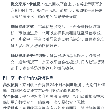
提交京东e卡信息
：在京回收平台上，按照提示填写京
东e卡的卡号、密码等信息。请放心，京回收平台采用
高级加密技术，确保您的信息安全无虞。
选择提现方式
：完成信息提交后，平台会进行快速审
核。审核通过后，您可以选择将余额提现至微信零钱。
这一步骤中，平台会引导您完成微信绑定，确保资金准
确无误地转入您的微信账户。
确认提现并等待到账
：确认提现信息无误后，点击提
交。通常情况下，京回收平台会在极短时间内处理提现
请求，资金将迅速到达您的微信钱包。
四、京回收平台的优势与保障
高效便捷
：京回收平台提供24小时不间断服务，无论何时何
地，都能轻松完成京东e卡到微信的提现操作。
安全保障
：平台严格遵守相关法律法规，采用多重加密技术
保护用户数据安全，确保每一次交易都安全无忧。
优质服务
：京回收平台拥有专业的客服团队，随时解答用户