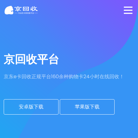
京回收平台
京东e卡回收正规平台
160余种购物卡24小时在线回收！
安卓版下载
苹果版下载