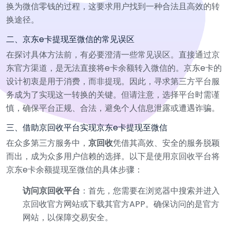
换为微信零钱的过程，这要求用户找到一种合法且高效的转
换途径。
二、京东e卡提现至微信的常见误区
在探讨具体方法前，有必要澄清一些常见误区。直接通过京
东官方渠道，是无法直接将e卡余额转入微信的。京东e卡的
设计初衷是用于消费，而非提现。因此，寻求第三方平台服
务成为了实现这一转换的关键。但请注意，选择平台时需谨
慎，确保平台正规、合法，避免个人信息泄露或遭遇诈骗。
三、借助京回收平台实现京东e卡提现至微信
在众多第三方服务中，
京回收
凭借其高效、安全的服务脱颖
而出，成为众多用户信赖的选择。以下是使用京回收平台将
京东e卡余额提现至微信的具体步骤：
访问京回收平台
：首先，您需要在浏览器中搜索并进入
京回收官方网站或下载其官方APP。确保访问的是官方
网站，以保障交易安全。