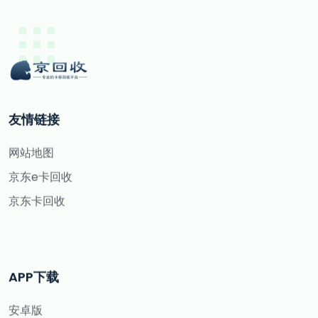
友情链接
网站地图
京东e卡回收
京东卡回收
APP下载
安卓版