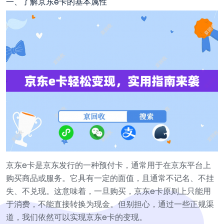
一、了解京东e卡的基本属性
京东e卡是京东发行的一种预付卡，通常用于在京东平台上
购买商品或服务。它具有一定的面值，且通常不记名、不挂
失、不兑现。这意味着，一旦购买，京东e卡原则上只能用
于消费，不能直接转换为现金。但别担心，通过一些正规渠
道，我们依然可以实现京东e卡的变现。