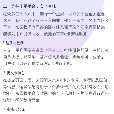
二、选择正规平台，安全变现
在众多变现方式中，选择一个正规、可靠的平台至关重要。
这里，我们不妨了解一下
京回收
。作为一家专业的卡券回收
平台，京回收拥有完善的回收体系和严格的安全保障措施，
能够为用户提供高效、便捷的京东e卡变现服务。
1. 注册与登录
首先，用户需要在京回收平台上进行注册并登录。注册过程
简单快捷，只需填写基本信息并验证手机号即可。登录后，
用户便可以开始提交京东e卡进行变现。
2. 提交卡信息
在提交页面，用户需要输入京东e卡的卡号、卡密以及面值
等信息。这些信息将用于平台验证卡片的真伪和有效性。请
放心，京回收平台会对用户的个人信息和卡片信息进行严格
保密，确保数据安全。
3. 审核与变现