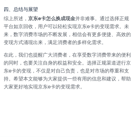
四、总结与展望
综上所述，
京东e卡怎么换成现金
并非难事。通过选择正规
平台如京回收，用户可以轻松实现京东e卡的变现需求。未
来，数字消费市场的不断发展，相信会有更多便捷、高效的
变现方式涌现出来，满足消费者的多样化需求。
在此，我们也提醒广大消费者，在享受数字消费带来的便利
的同时，也要关注自身的权益和安全。选择正规渠道进行京
东e卡的变现，不仅是对自己负责，也是对市场的尊重和支
持。希望本文能够为大家提供一些有用的信息和建议，帮助
大家更好地实现京东e卡的变现需求。