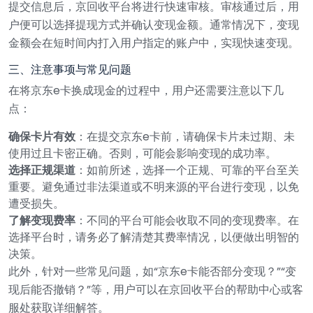
提交信息后，京回收平台将进行快速审核。审核通过后，用
户便可以选择提现方式并确认变现金额。通常情况下，变现
金额会在短时间内打入用户指定的账户中，实现快速变现。
三、注意事项与常见问题
在将京东e卡换成现金的过程中，用户还需要注意以下几
点：
确保卡片有效
：在提交京东e卡前，请确保卡片未过期、未
使用过且卡密正确。否则，可能会影响变现的成功率。
选择正规渠道
：如前所述，选择一个正规、可靠的平台至关
重要。避免通过非法渠道或不明来源的平台进行变现，以免
遭受损失。
了解变现费率
：不同的平台可能会收取不同的变现费率。在
选择平台时，请务必了解清楚其费率情况，以便做出明智的
决策。
此外，针对一些常见问题，如“京东e卡能否部分变现？”“变
现后能否撤销？”等，用户可以在京回收平台的帮助中心或客
服处获取详细解答。