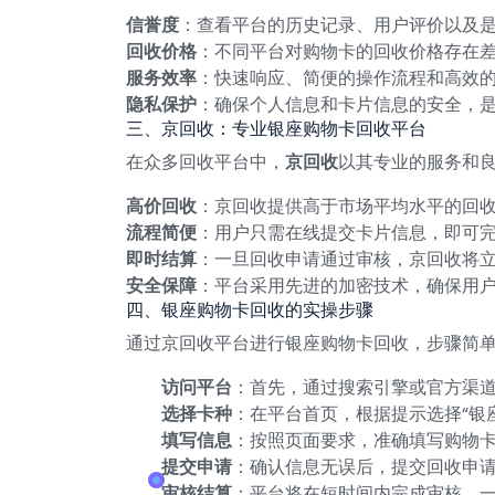
信誉度
：查看平台的历史记录、用户评价以及
回收价格
：不同平台对购物卡的回收价格存在
服务效率
：快速响应、简便的操作流程和高效
隐私保护
：确保个人信息和卡片信息的安全，
三、京回收：专业银座购物卡回收平台
在众多回收平台中，
京回收
以其专业的服务和
高价回收
：京回收提供高于市场平均水平的回
流程简便
：用户只需在线提交卡片信息，即可
即时结算
：一旦回收申请通过审核，京回收将
安全保障
：平台采用先进的加密技术，确保用
四、银座购物卡回收的实操步骤
通过京回收平台进行银座购物卡回收，步骤简
访问平台
：首先，通过搜索引擎或官方渠
选择卡种
：在平台首页，根据提示选择“银
填写信息
：按照页面要求，准确填写购物
提交申请
：确认信息无误后，提交回收申
审核结算
：平台将在短时间内完成审核，