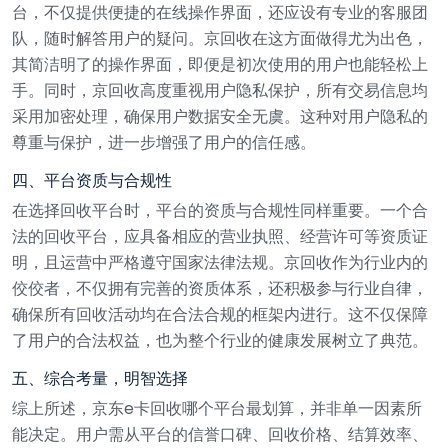
台，不仅提供便捷的在线操作界面，还应设有专业的客服团
队，随时解答用户的疑问。京回收在这方面做得尤为出色，
其简洁明了的操作界面，即便是初次使用的用户也能轻松上
手。同时，京回收高度重视用户隐私保护，所有交易信息均
采用加密处理，确保用户数据安全无虞。这种对用户隐私的
尊重与保护，进一步增强了用户的信任感。
四、平台资质与合规性
在选择回收平台时，平台的资质与合规性同样重要。一个合
法的回收平台，应具备相应的营业执照、经营许可等资质证
明，且运营中严格遵守国家法律法规。京回收作为行业内的
佼佼者，不仅拥有完善的资质体系，还积极参与行业自律，
确保所有回收活动均在合法合规的框架内进行。这不仅保障
了用户的合法权益，也为整个行业的健康发展树立了典范。
五、综合考量，明智选择
综上所述，京东e卡回收哪个平台最划算，并非单一因素所
能决定。用户需从平台的信誉口碑、回收价格、结算效率、