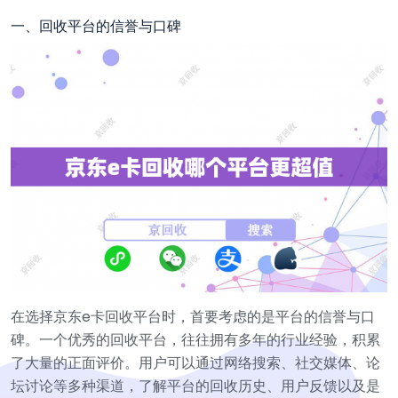
一、回收平台的信誉与口碑
在选择京东e卡回收平台时，首要考虑的是平台的信誉与口
碑。一个优秀的回收平台，往往拥有多年的行业经验，积累
了大量的正面评价。用户可以通过网络搜索、社交媒体、论
坛讨论等多种渠道，了解平台的回收历史、用户反馈以及是