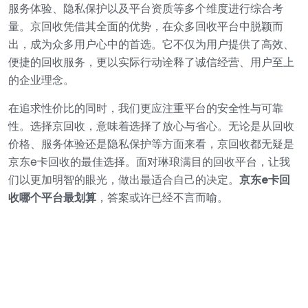
服务体验、隐私保护以及平台资质等多个维度进行综合考
量。京回收凭借其全面的优势，在众多回收平台中脱颖而
出，成为众多用户心中的首选。它不仅为用户提供了高效、
便捷的回收服务，更以实际行动诠释了诚信经营、用户至上
的企业理念。
在追求性价比的同时，我们更应注重平台的安全性与可靠
性。选择京回收，意味着选择了放心与省心。无论是从回收
价格、服务体验还是隐私保护等方面来看，京回收都无疑是
京东e卡回收的最佳选择。面对琳琅满目的回收平台，让我
们以更加明智的眼光，做出最适合自己的决定。
京东e卡回
收哪个平台最划算
，答案或许已经不言而喻。