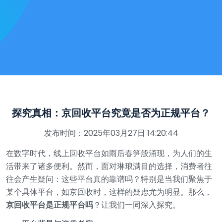
探究真相：京回收平台究竟是否为正规平台？
发布时间：2025年03月27日 14:20:44
在数字时代，线上回收平台如雨后春笋般涌现，为人们的生
活带来了诸多便利。然而，面对琳琅满目的选择，消费者往
往会产生疑问：这些平台真的靠谱吗？特别是当我们聚焦于
某个具体平台，如京回收时，这样的疑虑尤为明显。那么，
京回收平台是正规平台吗
？让我们一同深入探究。