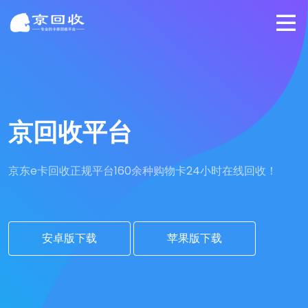
京回收平台
京东e卡回收正规平台
160余种购物卡24小时在线回收！
安卓版下载
苹果版下载