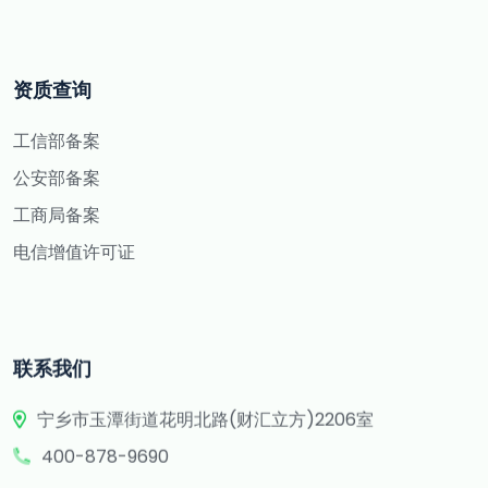
资质查询
工信部备案
公安部备案
工商局备案
电信增值许可证
联系我们
宁乡市玉潭街道花明北路(财汇立方)2206室
400-878-9690