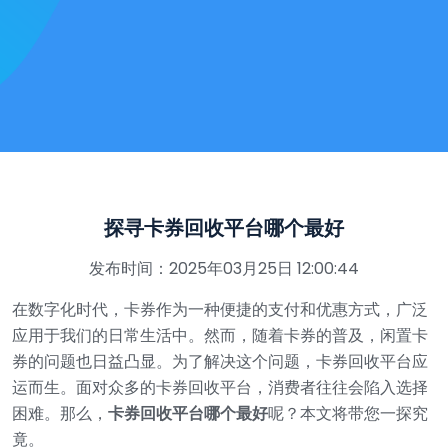
探寻卡券回收平台哪个最好
发布时间：2025年03月25日 12:00:44
在数字化时代，卡券作为一种便捷的支付和优惠方式，广泛
应用于我们的日常生活中。然而，随着卡券的普及，闲置卡
券的问题也日益凸显。为了解决这个问题，卡券回收平台应
运而生。面对众多的卡券回收平台，消费者往往会陷入选择
困难。那么，
卡券回收平台哪个最好
呢？本文将带您一探究
竟。