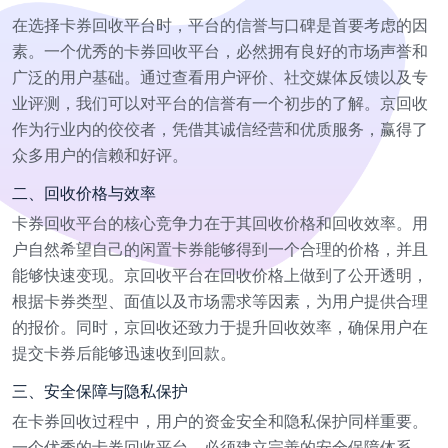
在选择卡券回收平台时，平台的信誉与口碑是首要考虑的因
素。一个优秀的卡券回收平台，必然拥有良好的市场声誉和
广泛的用户基础。通过查看用户评价、社交媒体反馈以及专
业评测，我们可以对平台的信誉有一个初步的了解。京回收
作为行业内的佼佼者，凭借其诚信经营和优质服务，赢得了
众多用户的信赖和好评。
二、回收价格与效率
卡券回收平台的核心竞争力在于其回收价格和回收效率。用
户自然希望自己的闲置卡券能够得到一个合理的价格，并且
能够快速变现。京回收平台在回收价格上做到了公开透明，
根据卡券类型、面值以及市场需求等因素，为用户提供合理
的报价。同时，京回收还致力于提升回收效率，确保用户在
提交卡券后能够迅速收到回款。
三、安全保障与隐私保护
在卡券回收过程中，用户的资金安全和隐私保护同样重要。
一个优秀的卡券回收平台，必须建立完善的安全保障体系，