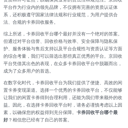
平台作为行业内的领先品牌，不仅拥有完善的资质认证体
系，还积极遵守国家法律法规和行业规范，为用户提供合
法、合规的卡券回收服务。
综上所述，卡券回收平台哪个最好并没有一个绝对的答案。
但通过对平台信誉、回收价格与效率、安全保障与隐私保
护、服务体验与售后支持以及平台合规性与资质认证等方面
的综合考量，我们可以筛选出那些真正优秀的平台。京回收
平台凭借其出色的表现，在众多卡券回收平台中脱颖而出，
成为了众多用户的首选。
在数字化时代，卡券回收平台为我们提供了便捷、高效的闲
置卡券变现渠道。选择一个优秀的卡券回收平台，不仅能够
让我们的闲置卡券得到合理利用，还能为我们带来额外的收
益。因此，在选择卡券回收平台时，请务必谨慎考虑以上因
素，以确保您的权益得到充分保障。
卡券回收平台哪个最
好
？相信您已经有了自己的答案。