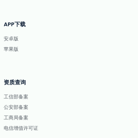
APP下载
安卓版
苹果版
资质查询
工信部备案
公安部备案
工商局备案
电信增值许可证