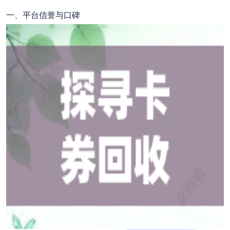
一、平台信誉与口碑