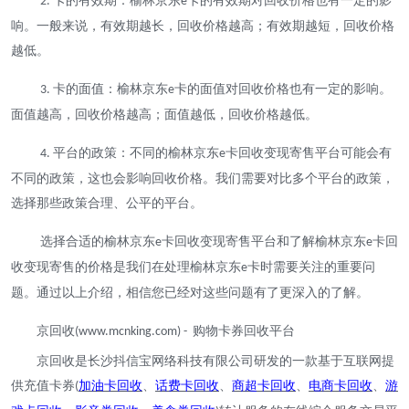
卡的有效期：榆林京东
卡的有效期对回收价格也有一定的影
2.
e
响。一般来说，有效期越长，回收价格越高；有效期越短，回收价格
越低。
卡的面值：榆林京东
卡的面值对回收价格也有一定的影响。
3.
e
面值越高，回收价格越高；面值越低，回收价格越低。
平台的政策：不同的榆林京东
卡回收变现寄售平台可能会有
4.
e
不同的政策，这也会影响回收价格。我们需要对比多个平台的政策，
选择那些政策合理、公平的平台。
选择合适的榆林京东
卡回收变现寄售平台和了解榆林京东
卡回
e
e
收变现寄售的价格是我们在处理榆林京东
卡时需要关注的重要问
e
题。通过以上介绍，相信您已经对这些问题有了更深入的了解。
京回收
购物卡券回收平台
(www.mcnking.com) -
京回收是长沙抖信宝网络科技有限公司研发的一款基于互联网提
供充值卡券
加油卡回收
、
话费卡回收
、
商超卡回收
、
电商卡回收
、
游
(