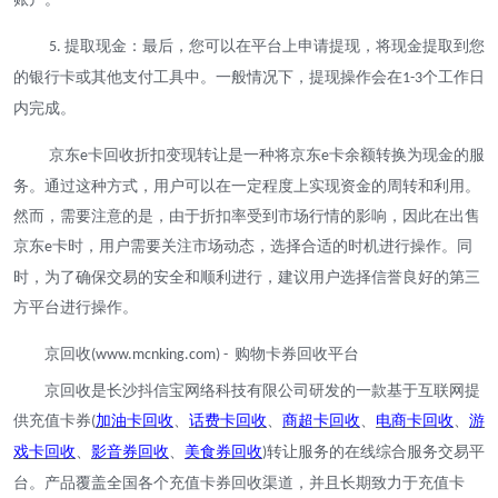
提取现金：最后，您可以在平台上申请提现，将现金提取到您
5.
的银行卡或其他支付工具中。一般情况下，提现操作会在
个工作日
1-3
内完成。
京东
卡回收折扣变现转让是一种将京东
卡余额转换为现金的服
e
e
务。通过这种方式，用户可以在一定程度上实现资金的周转和利用。
然而，需要注意的是，由于折扣率受到市场行情的影响，因此在出售
京东
卡时，用户需要关注市场动态，选择合适的时机进行操作。同
e
时，为了确保交易的安全和顺利进行，建议用户选择信誉良好的第三
方平台进行操作。
京回收
购物卡券回收平台
(www.mcnking.com) -
京回收是长沙抖信宝网络科技有限公司研发的一款基于互联网提
供充值卡券
加油卡回收
、
话费卡回收
、
商超卡回收
、
电商卡回收
、
游
(
戏卡回收
、
影音券回收
、
美食券回收
转让服务的在线综合服务交易平
)
台。产品覆盖全国各个充值卡券回收渠道，并且长期致力于充值卡