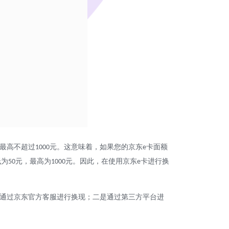
最高不超过
元。这意味着，如果您的京东
卡面额
1000
e
低为
元，最高为
元。因此，在使用京东
卡进行换
50
1000
e
通过京东官方客服进行换现；二是通过第三方平台进