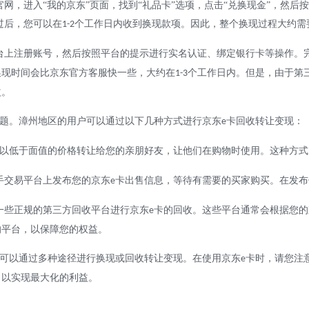
官网，进入
“我的京东”页面，找到“礼品卡”选项，点击“兑换现金”，然
过后，您可以在
个工作日内收到换现款项。因此，整个换现过程大约需
1-2
台上注册账号，然后按照平台的提示进行实名认证、绑定银行卡等操作。
换现时间会比京东官方客服快一些，大约在
个工作日内。但是，由于第
1-3
益。
题。漳州地区的用户可以通过以下几种方式进行京东
卡回收转让变现：
e
以低于面值的价格转让给您的亲朋好友，让他们在购物时使用。这种方式
手交易平台上发布您的京东
卡出售信息，等待有需要的买家购买。在发布
e
一些正规的第三方回收平台进行京东
卡的回收。这些平台通常会根据您的
e
的平台，以保障您的权益。
可以通过多种途径进行换现或回收转让变现。在使用京东
卡时，请您注
e
，以实现最大化的利益。