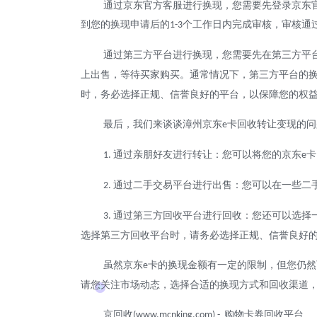
通过京东官方客服进行换现，您需要先登录京东
到您的换现申请后的
个工作日内完成审核，审核通
1-3
通过第三方平台进行换现，您需要先在第三方平
上出售，等待买家购买。通常情况下，第三方平台的
时，务必选择正规、信誉良好的平台，以保障您的权
最后，我们来谈谈漳州京东
卡回收转让变现的问
e
通过亲朋好友进行转让：您可以将您的京东
卡
1.
e
通过二手交易平台进行出售：您可以在一些二
2.
通过第三方回收平台进行回收：您还可以选择
3.
选择第三方回收平台时，请务必选择正规、信誉良好
虽然京东
卡的换现金额有一定的限制，但您仍然
e
请您关注市场动态，选择合适的换现方式和回收渠道
京回收
购物卡券回收平台
(www.mcnking.com) -