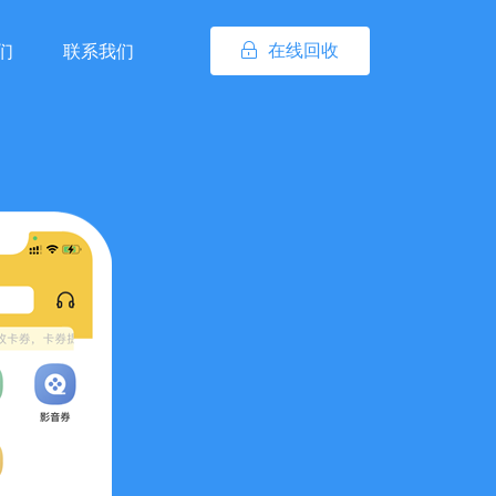
在线回收
们
联系我们