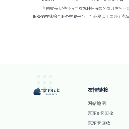
京回收是长沙抖信宝网络科技有限公司研发的一
服务的在线综合服务交易平台。产品覆盖全国各个充
友情链接
网站地图
京东e卡回收
京东卡回收