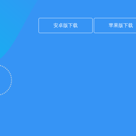
安卓版下载
苹果版下载