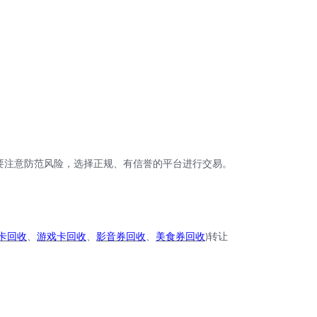
要注意防范风险，选择正规、有信誉的平台进行交易。
卡回收
、
游戏卡回收
、
影音券回收
、
美食券回收
转让
)
。