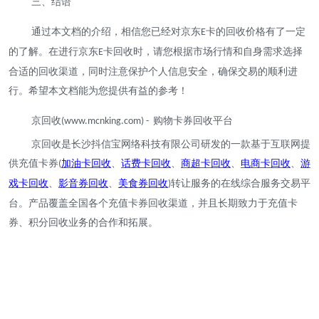
三、结语
通过本文档的介绍，相信您已经对京东
卡的回收价格有了一定
E
的了解。在进行京东
卡回收时，请您根据市场行情和自身需求选择
E
合适的回收渠道，同时注意保护个人信息安全，确保交易的顺利进
行。希望本文档能为您提供有益的参考！
京回收
购物卡券回收平台
(www.mcnking.com) -
京回收是长沙抖信宝网络科技有限公司研发的一款基于互联网提
供充值卡券
加油卡回收
、
话费卡回收
、
商超卡回收
、
电商卡回收
、
游
(
戏卡回收
、
影音券回收
、
美食券回收
转让服务的在线综合服务交易平
)
台。产品覆盖全国各个充值卡券回收渠道，并且长期致力于充值卡
券、积分回收业务的合作和拓展。