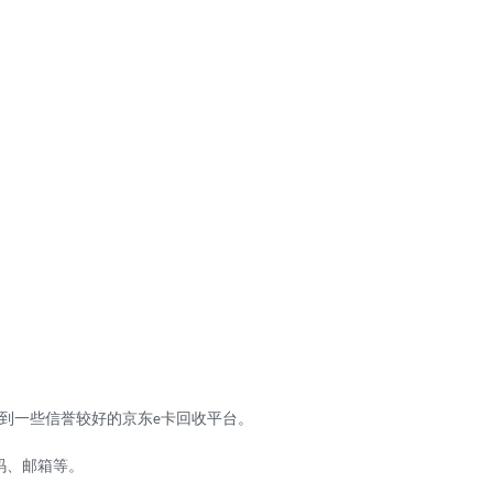
到一些信誉较好的京东
卡回收平台。
e
码、邮箱等。