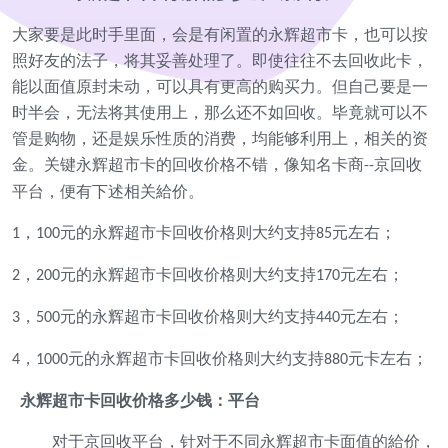
大家要是此时手里面，会是有闲置的永辉超市卡，也可以按
照好友的法子，将其妥善处理了。即使往往不去回收此卡，
能以面值原封未动，可以具有更高的购买力。但自己要是一
时半会，无法将其使用上，那么还不如回收。毕竟就可以
不
管是购物，还是娱乐性质的消费，均能够利用上，相关的资
金。关键永辉超市卡的回收价格不错，像知名卡商
京回收
--
平台，便有下述相关給价。
，
元的
永辉超市卡回收价格则大约
支持
元
左右；
1
100
85
，
元的
永辉超市卡回收价格则大约
支持
元
左右；
2
200
170
，
元的
永辉超市卡回收价格则大约
支持
元
左右；
3
500
440
，
元的
永辉超市卡回收价格则大约
支持
元
卡左右；
4
1000
880
永辉超市卡回收价格多少钱：平台
对于京回收平台，针对于不同永辉超市卡面值的給价，